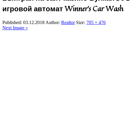
игровой автомат Winner’s Car Wash
Published:
03.12.2018
Author:
Realtor
Size:
705 × 476
Next Image »