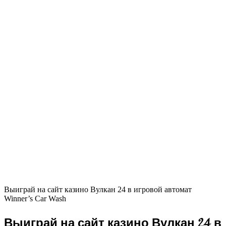
Выиграй на сайт казино Вулкан 24 в игровой автомат
Winner’s Car Wash
Выиграй на сайт казино Вулкан 24 в