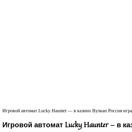
Игровой автомат Lucky Haunter — в казино Вулкан Россия игр
Игровой автомат Lucky Haunter — в к