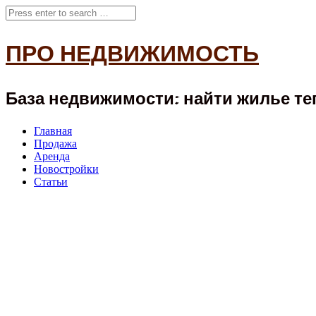
ПРО НЕДВИЖИМОСТЬ
База недвижимости: найти жилье теп
Главная
Продажа
Аренда
Новостройки
Статьи