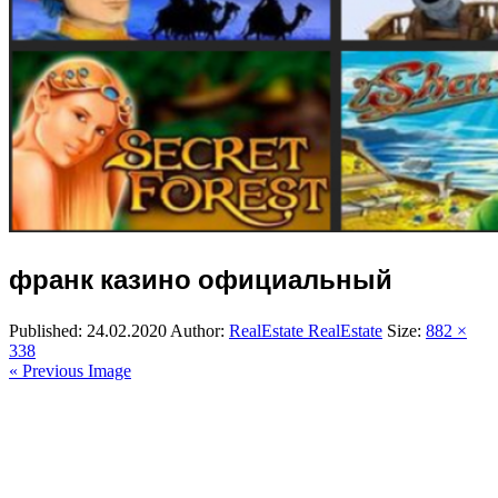
франк казино официальный
Published:
24.02.2020
Author:
RealEstate RealEstate
Size:
882 ×
338
« Previous Image