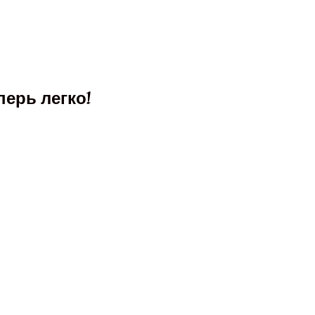
ерь легко!