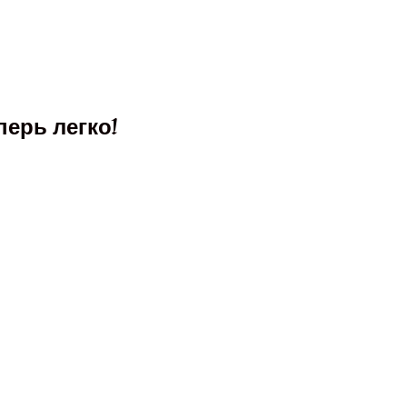
ерь легко!