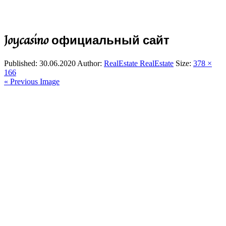
Joycasino официальный сайт
Published:
30.06.2020
Author:
RealEstate RealEstate
Size:
378 ×
166
« Previous Image