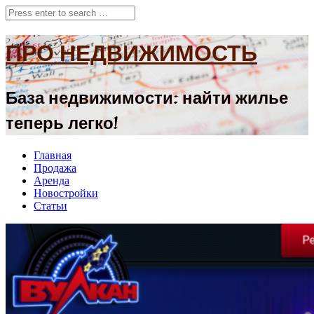
ПРО НЕДВИЖИМОСТЬ
База недвижимости: найти жилье
теперь легко!
Главная
Продажа
Аренда
Новостройки
Статьи