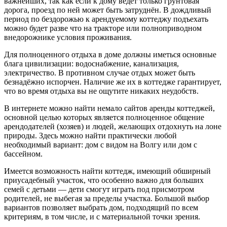
важнейших, так как если к дому ведёт только грунтовая
дорога, проезд по ней может быть затруднён. В дождливый
период по бездорожью к арендуемому коттеджу подъехать
можно будет разве что на тракторе или полноприводном
внедорожнике условия проживания.
Для полноценного отдыха в доме должны иметься основные
блага цивилизации: водоснабжение, канализация,
электричество. В противном случае отдых может быть
безнадёжно испорчен. Наличие же их в коттедже гарантирует,
что во время отдыха вы не ощутите никаких неудобств.
В интернете можно найти немало сайтов аренды коттеджей,
основной целью которых является полноценное общение
арендодателей (хозяев) и людей, желающих отдохнуть на лоне
природы. Здесь можно найти практически любой
необходимый вариант: дом с видом на Волгу или дом с
бассейном.
Имеется возможность найти коттедж, имеющий обширный
приусадебный участок, что особенно важно для больших
семей с детьми — дети смогут играть под присмотром
родителей, не выбегая за пределы участка. Большой выбор
вариантов позволяет выбрать дом, подходящий по всем
критериям, в том числе, и с материальной точки зрения.