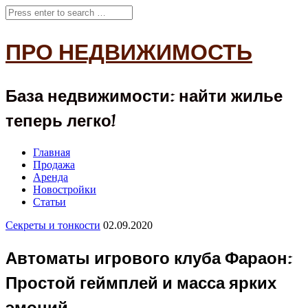
ПРО НЕДВИЖИМОСТЬ
База недвижимости: найти жилье
теперь легко!
Главная
Продажа
Аренда
Новостройки
Статьи
Секреты и тонкости
02.09.2020
Автоматы игрового клуба Фараон:
Простой геймплей и масса ярких
эмоций