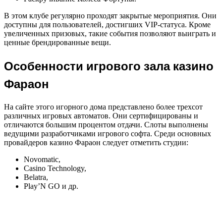
В этом клубе регулярно проходят закрытые мероприятия. Они
доступны для пользователей, достигших VIP-статуса. Кроме
увеличенных призовых, такие события позволяют выиграть и
ценные брендированные вещи.
Особенности игрового зала казино
Фараон
На сайте этого игорного дома представлено более трехсот
различных игровых автоматов. Они сертифицированы и
отличаются большим процентом отдачи. Слоты выполнены
ведущими разработчиками игрового софта. Среди основных
провайдеров казино Фараон следует отметить студии:
Novomatic,
Casino Technology,
Belatra,
Play’N GO и др.