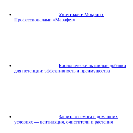
Уничтожьте Мокриц с
Профессионалами «Марафет»
Биологически активные добавки
для потенции: эффективность и преимущества
Защита от смога в домашних
условиях — вентиляция, очистители и растения