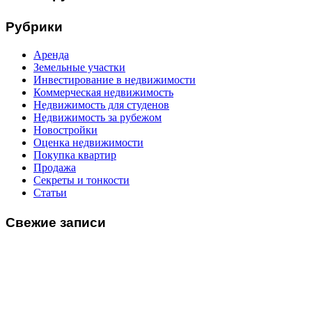
Рубрики
Аренда
Земельные участки
Инвестирование в недвижимости
Коммерческая недвижимость
Недвижимость для студенов
Недвижимость за рубежом
Новостройки
Оценка недвижимости
Покупка квартир
Продажа
Секреты и тонкости
Статьи
Свежие записи