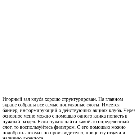
Игорный зал клуба хорошо структурирован. На главном
экране собраны все самые популярные слоты. Имеется
баннер, информирующий о действующих акциях клуба. Через
основное меню можно с помощью одного клика попасть в
нужный раздел. Если нужно найти какой-то определенный
слот, то воспользуйтесь фильтром. С его помощью можно
подобрать автомат по производителю, проценту отдачи и
наличию джекпота.