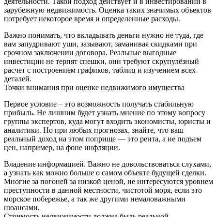
деятельности. Такой подход действует и в инвестировании в
зарубежную недвижимость. Оценка таких значимых объектов
потребует некоторое время и определенные расходы.
Важно понимать, что вкладывать деньги нужно не туда, где
вам запудривают уши, зазывают, заманивая скидками при
срочном заключении договора. Реальные выгодные
инвестиции не терпят спешки, они требуют скрупулёзный
расчет с построением графиков, таблиц и изучением всех
деталей.
Точки внимания при оценке недвижимого имущества
Первое условие – это возможность получать стабильную
прибыль. Не лишним будет узнать мнение по этому вопросу
группы экспертов, куда могут входить экономисты, юристы и
аналитики. Но при любых прогнозах, знайте, что ваш
реальный доход на этом поприще — это рента, а не подъем
цен, например, на фоне инфляции.
Владение информацией. Важно не довольствоваться слухами,
а узнать как можно больше о самом объекте будущей сделки.
Многие за погоней за низкой ценой, не интересуются уровнем
преступности в данной местности, чистотой моря, если это
морское побережье, а так же другими немаловажными
нюансами.
Стоимость недвижимости должна быль реальной,