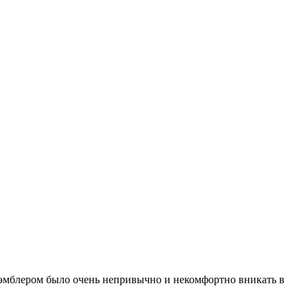
эмблером было очень непривычно и некомфортно вникать в