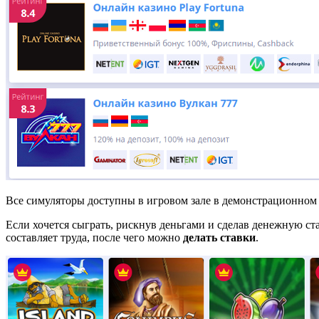
Все симуляторы доступны в игровом зале в демонстрационном 
Если хочется сыграть, рискнув деньгами и сделав денежную ста
составляет труда, после чего можно
делать ставки
.