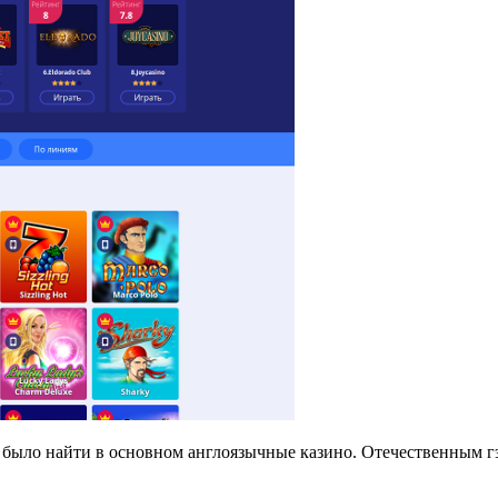
 было найти в основном англоязычные казино. Отечественным г