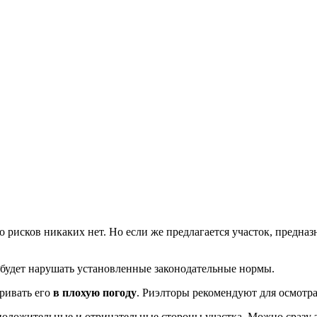
о рисков никаких нет. Но если же предлагается участок, предназ
о будет нарушать установленные законодательные нормы.
ривать его
в плохую погоду
. Риэлторы рекомендуют для осмотра
оложительные и отрицательные стороны участка. Можно сразу за