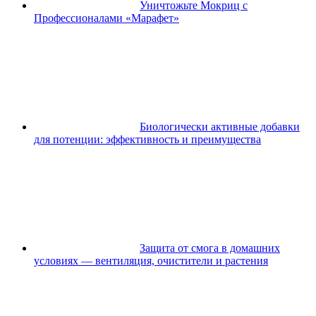
Уничтожьте Мокриц с
Профессионалами «Марафет»
Биологически активные добавки
для потенции: эффективность и преимущества
Защита от смога в домашних
условиях — вентиляция, очистители и растения