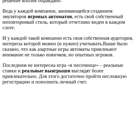
решение вполне оправдано.
Ведь у каждой компании, занимающейся созданием
эмуляторов
игровых автоматов
, есть свой собственный
неповторимый стиль, который отчетливо виден в каждом
слоте.
И у каждой такой компании есть своя собственная аудитория,
интересы которой можно (и нужно) учитывать.Выше было
сказано, что как азартные игры автоматы привлекают
внимание не только новичков, но опытных игроков.
Последним не интересна игра «в песочнице» – реальные
ставки и
реальные выигрыши
выглядят более
привлекательно. Для этого достаточно пройти несложную
регистрацию и пополнить личный счет.