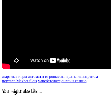
азартные игры автоматы
игровые аппараты на азартном
портале Maxbet Slots
максбетслотс
онлайн казино
You might also like …