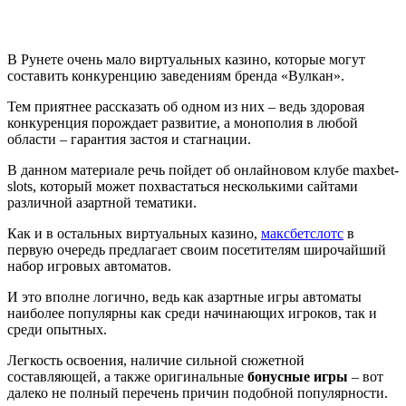
В Рунете очень мало виртуальных казино, которые могут
составить конкуренцию заведениям бренда «Вулкан».
Тем приятнее рассказать об одном из них – ведь здоровая
конкуренция порождает развитие, а монополия в любой
области – гарантия застоя и стагнации.
В данном материале речь пойдет об онлайновом клубе maxbet-
slots, который может похвастаться несколькими сайтами
различной азартной тематики.
Как и в остальных виртуальных казино,
максбетслотс
в
первую очередь предлагает своим посетителям широчайший
набор игровых автоматов.
И это вполне логично, ведь как азартные игры автоматы
наиболее популярны как среди начинающих игроков, так и
среди опытных.
Легкость освоения, наличие сильной сюжетной
составляющей, а также оригинальные
бонусные игры
– вот
далеко не полный перечень причин подобной популярности.