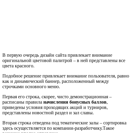
В первую очередь дизайн сайта привлекает внимание
оригинальной цветовой палитрой – в ней представлены все
цвета красного.
Подобное решение привлекает внимание пользователя, равно
как и динамический баннер, расположенный между
строчками основного меню.
Первая его строка, скорее, чисто демонстрационная –
расписаны правила
начисления бонусных баллов
,
приведены условия проходящих акций и турниров,
представлены новостной раздел и зал славы.
Вторая строка отведена под тематические залы – сортировка
здесь осуществляется по компании-разработчику.Такое