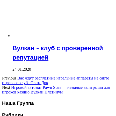
Вулкан – клуб с проверенной
репутацией
24.01.2020
Previous
Вас ждут бесплатные игральные аппараты на сайте
игрового клуба СлотсДок
Next
Игровой автомат Pawn Stars — немалые выигрыши для
игроков казино Вулкан Платинум
Наша Группа
Рубрики