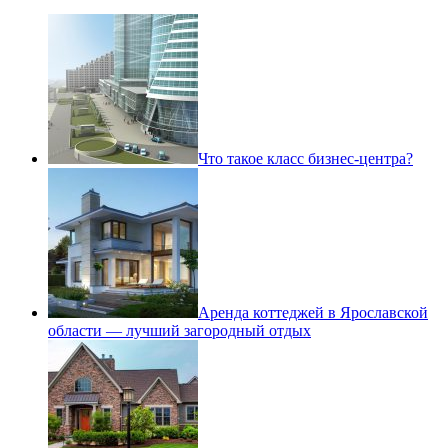
Что такое класс бизнес-центра?
Аренда коттеджей в Ярославской
области — лучший загородный отдых