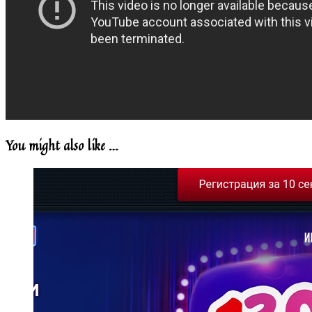
You might also like …