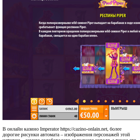
В онлайн казино Imperator https://cazino-onlain.net, более
дорогие рисунки автомата – изображения персонажей этой