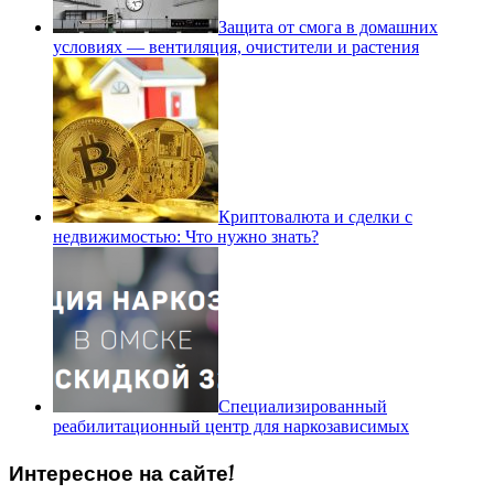
Защита от смога в домашних
условиях — вентиляция, очистители и растения
Криптовалюта и сделки с
недвижимостью: Что нужно знать?
Специализированный
реабилитационный центр для наркозависимых
Интересное на сайте!