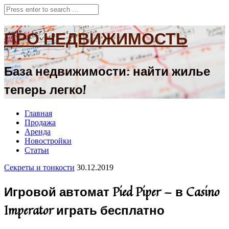
ПРО НЕДВИЖИМОСТЬ
База недвижимости: найти жилье
теперь легко!
Главная
Продажа
Аренда
Новостройки
Статьи
Секреты и тонкости
30.12.2019
Игровой автомат Pied Piper — в Casino
Imperator играть бесплатно