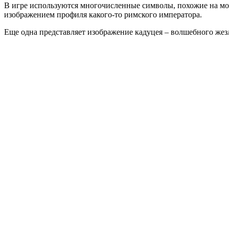
В игре используются многочисленные символы, похожие на моне
изображением профиля какого-то римского императора.
Еще одна представляет изображение кадуцея – волшебного жезл