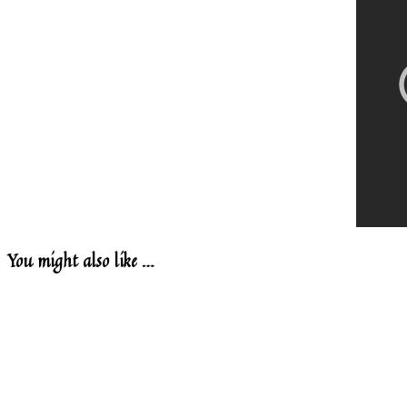
You might also like …