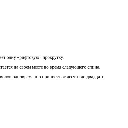
ает одну «рифтовую» прокрутку.
тается на своем месте во время следующего спина.
волов одновременно приносят от десяти до двадцати