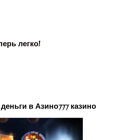
ерь легко!
а деньги в Азино777 казино