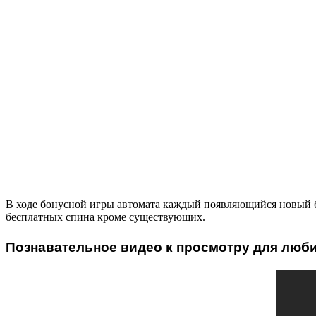
В ходе бонусной игры автомата каждый появляющийся новый б
бесплатных спина кроме существующих.
Познавательное видео к просмотру для люби