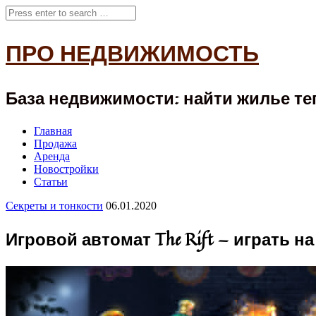
ПРО НЕДВИЖИМОСТЬ
База недвижимости: найти жилье теп
Главная
Продажа
Аренда
Новостройки
Статьи
Секреты и тонкости
06.01.2020
Игровой автомат The Rift — играть н