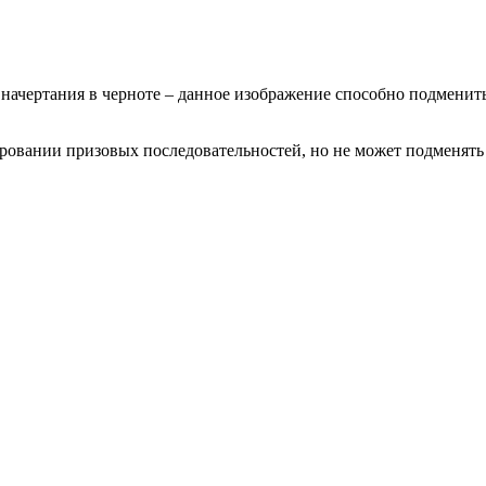
начертания в черноте – данное изображение способно подменит
овании призовых последовательностей, но не может подменять