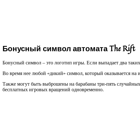
Бонусный символ автомата The Rift
Бонусный символ – это логотип игры. Если выпадает два таки
Во время нее любой «дикий» символ, который оказывается на и
Также могут быть выброшены на барабаны три-пять случайны
бесплатных игровых вращений одновременно.