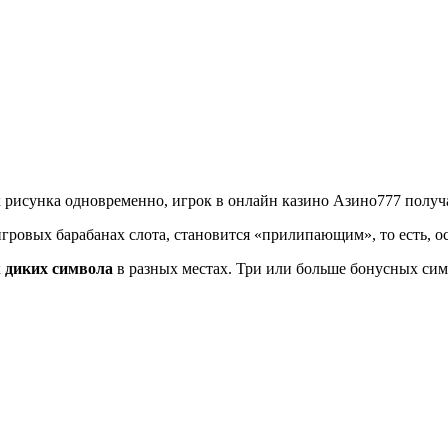
х рисунка одновременно, игрок в онлайн казино Азино777 получ
гровых барабанах слота, становится «прилипающим», то есть, ос
х
диких символа
в разных местах. Три или больше бонусных сим