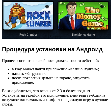
Процедура установки на Андроид
Процесс состоит из такой последовательности действий:
в Play Market найти приложение «Казино Вулкан»;
нажать «Загрузить»;
после появления ярлыка на экране, запустить
приложение.
Важно убедиться, что версия от 2.3 и более поздняя.
Установив на телефон это приложение, ценители гэмблинга
получают максимальный комфорт и надежную игру в лучшие
слоты.