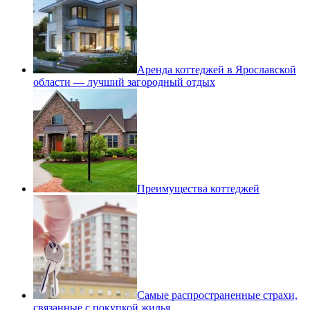
Аренда коттеджей в Ярославской
области — лучший загородный отдых
Преимущества коттеджей
Самые распространенные страхи,
связанные с покупкой жилья