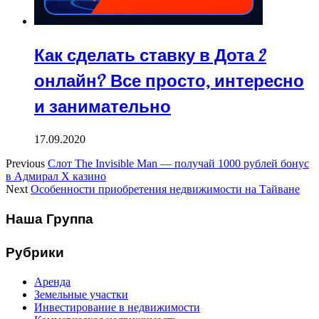
Как сделать ставку в Дота 2
онлайн? Все просто, интересно
и занимательно
17.09.2020
Previous
Слот The Invisible Man — получай 1000 рублей бонус
в Адмирал X казино
Next
Особенности приобретения недвижимости на Тайване
Наша Группа
Рубрики
Аренда
Земельные участки
Инвестирование в недвижимости