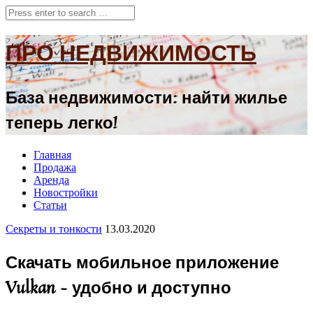
ПРО НЕДВИЖИМОСТЬ
База недвижимости: найти жилье
теперь легко!
Главная
Продажа
Аренда
Новостройки
Статьи
Секреты и тонкости
13.03.2020
Скачать мобильное приложение
Vulkan – удобно и доступно