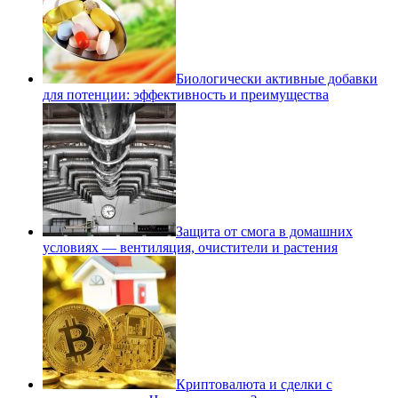
Биологически активные добавки
для потенции: эффективность и преимущества
Защита от смога в домашних
условиях — вентиляция, очистители и растения
Криптовалюта и сделки с