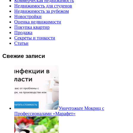
Коммерческая недвижимость
Недвижимость для студенов
Недвижимость за рубежом
Новостройки
Оценка недвижимости
Покупка квартир
Продажа
Секреты и тонкости
Статьи
Свежие записи
Уничтожьте Мокриц с
Профессионалами «Марафет»