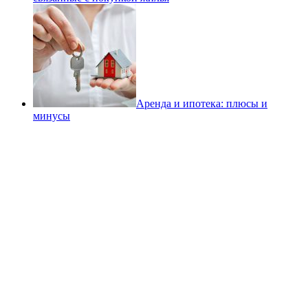
Аренда и ипотека: плюсы и
минусы