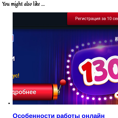
You might also like …
Особенности работы онлайн