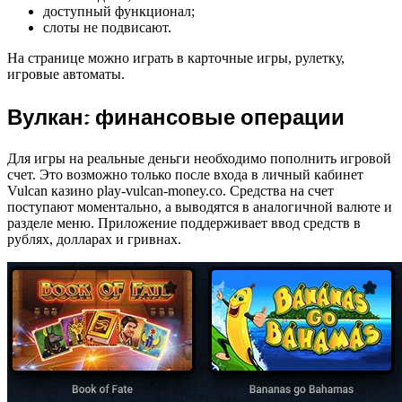
доступный функционал;
слоты не подвисают.
На странице можно играть в карточные игры, рулетку,
игровые автоматы.
Вулкан: финансовые операции
Для игры на реальные деньги необходимо пополнить игровой
счет. Это возможно только после входа в личный кабинет
Vulcan казино play-vulcan-money.co. Средства на счет
поступают моментально, а выводятся в аналогичной валюте и
разделе меню. Приложение поддерживает ввод средств в
рублях, долларах и гривнах.