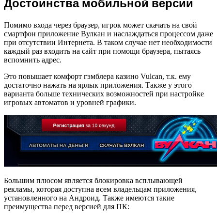
Достоинства мобильной версии
Помимо входа через браузер, игрок может скачать на свой
смартфон приложение Вулкан и наслаждаться процессом даже
при отсутствии Интернета. В таком случае нет необходимости
каждый раз входить на сайт при помощи браузера, пытаясь
вспомнить адрес.
Это повышает комфорт гэмблера казино Vulcan, т.к. ему
достаточно нажать на ярлык приложения. Также у этого
варианта больше технических возможностей при настройке
игровых автоматов и уровней графики.
Большим плюсом является блокировка всплывающей
рекламы, которая доступна всем владельцам приложения,
установленного на Андроид. Также имеются такие
преимущества перед версией для ПК: