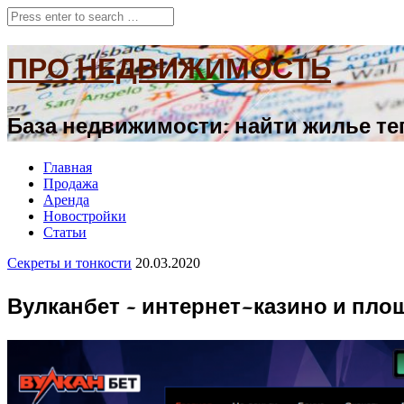
ПРО НЕДВИЖИМОСТЬ
База недвижимости: найти жилье теп
Главная
Продажа
Аренда
Новостройки
Статьи
Секреты и тонкости
20.03.2020
Вулканбет – интернет-казино и пло