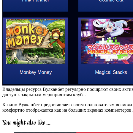
Владельцы ресурса Вулканбет регулярно поощряют своих актив
доступ к закрытым мероприятиям клуба.
Казино Вулканбет предоставляет своим пользователям возможн
комфортно отображается как на больших экранах компьютеров, 
You might also like …