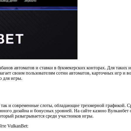
анов автоматов и ставки в букмекерских конторах. Для таких 
лагает своим пользователям сотни автоматов, карточных игр и 
о для игры.
ак и современные слоты, обладающие трехмерной графикой. Среди
нного дизайна и бонусных уровней. На сайте казино Вулканбет
оторый разыгрывается среди участников игры.
те VulkanBet: