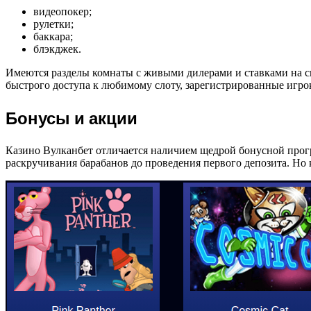
видеопокер;
рулетки;
баккара;
блэкджек.
Имеются разделы комнаты с живыми дилерами и ставками на спо
быстрого доступа к любимому слоту, зарегистрированные игро
Бонусы и акции
Казино Вулканбет отличается наличием щедрой бонусной прогр
раскручивания барабанов до проведения первого депозита. Но к