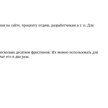
 на сайте, проценту отдачи, разработчикам и т. п. Для
есколько десятков фриспинов. Их можно использовать для
т его в два раза.