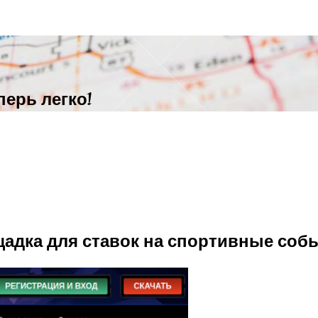
ерь легко!
щадка для ставок на спортивные соб