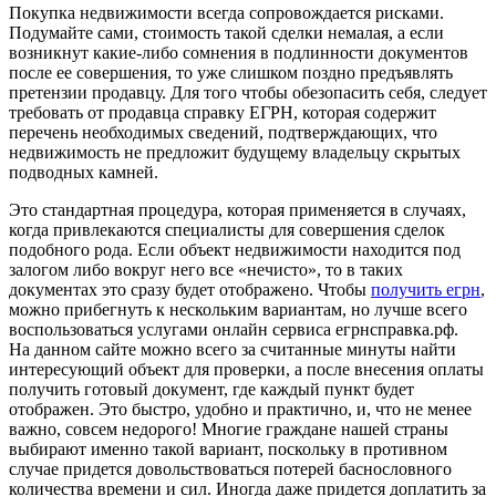
Покупка недвижимости всегда сопровождается рисками.
Подумайте сами, стоимость такой сделки немалая, а если
возникнут какие-либо сомнения в подлинности документов
после ее совершения, то уже слишком поздно предъявлять
претензии продавцу. Для того чтобы обезопасить себя, следует
требовать от продавца справку ЕГРН, которая содержит
перечень необходимых сведений, подтверждающих, что
недвижимость не предложит будущему владельцу скрытых
подводных камней.
Это стандартная процедура, которая применяется в случаях,
когда привлекаются специалисты для совершения сделок
подобного рода. Если объект недвижимости находится под
залогом либо вокруг него все «нечисто», то в таких
документах это сразу будет отображено. Чтобы
получить егрн
,
можно прибегнуть к нескольким вариантам, но лучше всего
воспользоваться услугами онлайн сервиса егрнсправка.рф.
На данном сайте можно всего за считанные минуты найти
интересующий объект для проверки, а после внесения оплаты
получить готовый документ, где каждый пункт будет
отображен. Это быстро, удобно и практично, и, что не менее
важно, совсем недорого! Многие граждане нашей страны
выбирают именно такой вариант, поскольку в противном
случае придется довольствоваться потерей баснословного
количества времени и сил. Иногда даже придется доплатить за