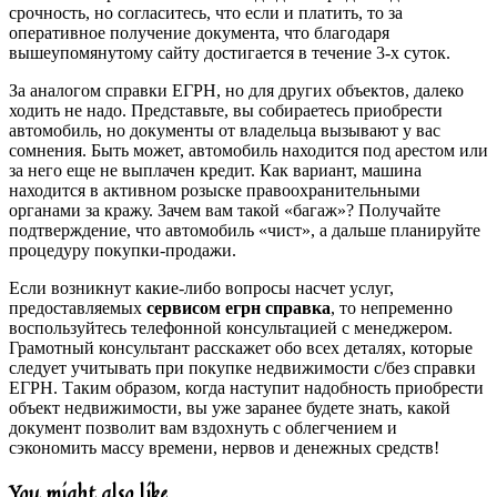
срочность, но согласитесь, что если и платить, то за
оперативное получение документа, что благодаря
вышеупомянутому сайту достигается в течение 3-х суток.
За аналогом справки ЕГРН, но для других объектов, далеко
ходить не надо. Представьте, вы собираетесь приобрести
автомобиль, но документы от владельца вызывают у вас
сомнения. Быть может, автомобиль находится под арестом или
за него еще не выплачен кредит. Как вариант, машина
находится в активном розыске правоохранительными
органами за кражу. Зачем вам такой «багаж»? Получайте
подтверждение, что автомобиль «чист», а дальше планируйте
процедуру покупки-продажи.
Если возникнут какие-либо вопросы насчет услуг,
предоставляемых
сервисом егрн справка
, то непременно
воспользуйтесь телефонной консультацией с менеджером.
Грамотный консультант расскажет обо всех деталях, которые
следует учитывать при покупке недвижимости с/без справки
ЕГРН. Таким образом, когда наступит надобность приобрести
объект недвижимости, вы уже заранее будете знать, какой
документ позволит вам вздохнуть с облегчением и
сэкономить массу времени, нервов и денежных средств!
You might also like …