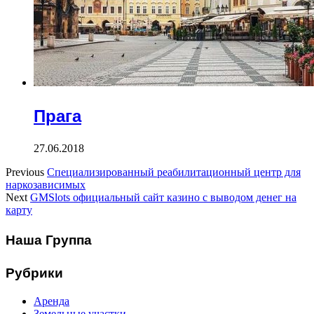
Прага
27.06.2018
Previous
Специализированный реабилитационный центр для
наркозависимых
Next
GMSlots официальный сайт казино с выводом денег на
карту
Наша Группа
Рубрики
Аренда
Земельные участки