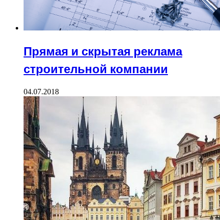
Прямая и скрытая реклама
строительной компании
04.07.2018