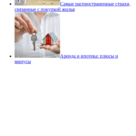
Самые распространенные страхи,
связанные с покупкой жилья
Аренда и ипотека: плюсы и
минусы