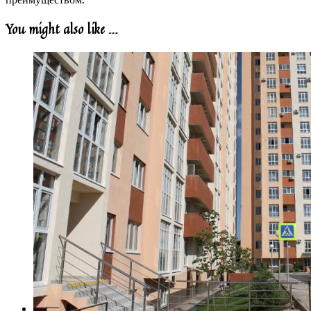
You might also like …