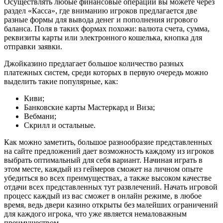
Осуществлять любые финансовые операции вы можете через
раздел «Касса», где вниманию игроков предлагается две
разные формы для вывода денег и пополнения игрового
баланса. Поля в таких формах похожи: валюта счета, сумма,
реквизиты карты или электронного кошелька, кнопка для
отправки заявки.
Джойказино предлагает большое количество разных
платежных систем, среди которых в первую очередь можно
выделить такие популярные, как:
Киви;
Банковские карты Мастеркард и Виза;
Вебмани;
Скрилл и остальные.
Как можно заметить, большое разнообразие представленных
на сайте предложений дает возможность каждому из игроков
выбрать оптимальный для себя вариант. Начиная играть в
этом месте, каждый из геймеров сможет на личном опыте
убедиться во всех преимуществах, а также высоком качестве
отдачи всех представленных тут развлечений. Начать игровой
процесс каждый из вас сможет в онлайн режиме, в любое
время, ведь двери казино открыты без малейших ограничений
для каждого игрока, что уже является немаловажным
преимуществом.