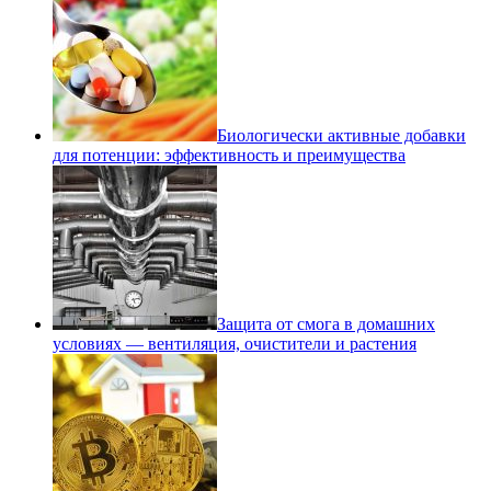
Биологически активные добавки
для потенции: эффективность и преимущества
Защита от смога в домашних
условиях — вентиляция, очистители и растения